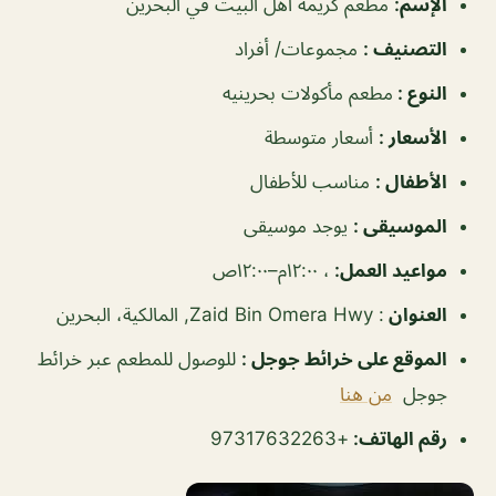
الإسم
:
مطعم كريمة اهل البيت في البحرين
التصنيف
:
مجموعات/ أفراد
النوع
:
مطعم مأكولات بحرينيه
الأسعار
:
أسعار متوسطة
الأطفال
:
مناسب للأطفال
الموسيقى
:
يوجد موسيقى
مواعيد العمل
:
، ١٢:٠٠م–١٢:٠٠ص
العنوان
: Zaid Bin Omera Hwy, المالكية، البحرين
الموقع على خرائط جوجل
:
للوصول للمطعم عبر خرائط
جوجل
من هنا
رقم الهاتف:
+97317632263