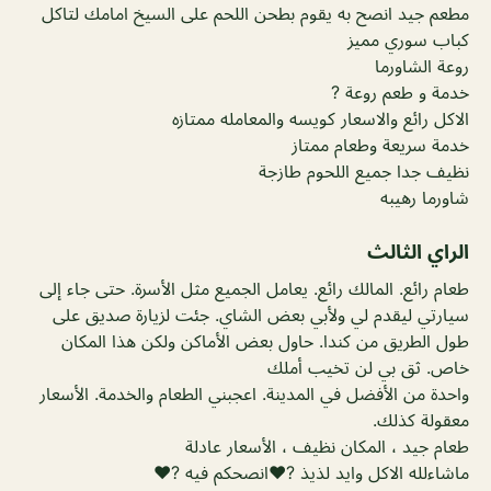
مطعم جيد انصح به يقوم بطحن اللحم على السيخ امامك لتاكل
كباب سوري مميز
روعة الشاورما
خدمة و طعم روعة ?
الاكل رائع والاسعار كويسه والمعامله ممتازه
خدمة سريعة وطعام ممتاز
نظيف جدا جميع اللحوم طازجة
شاورما رهيبه
الراي الثالث
طعام رائع. المالك رائع. يعامل الجميع مثل الأسرة. حتى جاء إلى
سيارتي ليقدم لي ولأبي بعض الشاي. جئت لزيارة صديق على
طول الطريق من كندا. حاول بعض الأماكن ولكن هذا المكان
خاص. ثق بي لن تخيب أملك
واحدة من الأفضل في المدينة. اعجبني الطعام والخدمة. الأسعار
معقولة كذلك.
طعام جيد ، المكان نظيف ، الأسعار عادلة
ماشاءلله الاكل وايد لذيذ ?♥️انصحكم فيه ?♥️