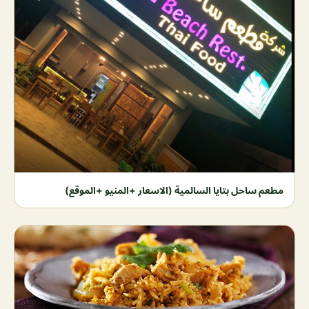
مطعم ساحل بتايا السالمية (الاسعار +المنيو +الموقع)