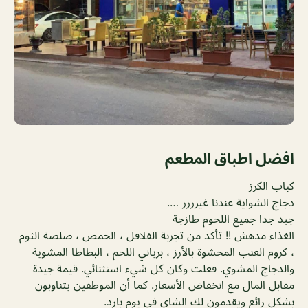
افضل اطباق المطعم
كباب الكرز
دجاج الشواية عندنا غيرررر ….
جيد جدا جميع اللحوم طازجة
الغذاء مدهش !! تأكد من تجربة الفلافل ، الحمص ، صلصة الثوم
، كروم العنب المحشوة بالأرز ، برياني اللحم ، البطاطا المشوية
والدجاج المشوي. فعلت وكان كل شيء استثنائي. قيمة جيدة
مقابل المال مع انخفاض الأسعار. كما أن الموظفين يتناوبون
بشكل رائع ويقدمون لك الشاي في يوم بارد.