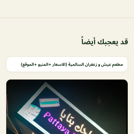
قد يعجبك أيضاً
مطعم عيش و زعفران السالمية (الاسعار +المنيو +الموقع)