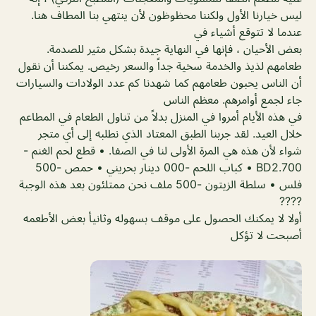
ليس خيارنا الأول ولكننا محظوظون لأن ينتهي بنا المطاف هنا.
عندما لا تتوقع أشياء في
بعض الأحيان ، فإنها في النهاية جيدة بشكل مثير للصدمة.
طعامهم لذيذ والخدمة سخية جداً والسعر رخيص. يمكننا أن نقول
أن الناس يحبون طعامهم كما شهدنا كم عدد الولادات والسيارات
جاء لجمع أوامرهم. معظم الناس
في هذه الأيام أمروا في المنزل بدلاً من تناول الطعام في المطاعم
خلال العيد. لقد جربنا الطبق المعتاد الذي نطلبه إلى أي متجر
شواء لأن هذه هي المرة الأولى لنا في الصفا. • قطع لحم الغنم -
BD2.700 • كباب اللحم -000 دينار بحريني • حمص -500
فلس • سلطة الزيتون -500 ملف نحن ممتلئون بعد هذه الوجبة
????
أولا لا يمكنك الحصول على موقف بسهوله وثانيأ بعض الأطعمه
أصبحت لا تؤكل