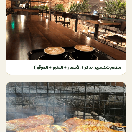
مطعم شكسبير اند كو ( الأسعار + المنيو + الموقع )