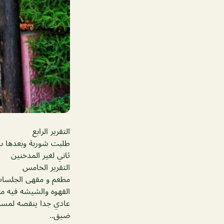
التقرير الرابع
طلبت شوربة وبعدها ىس
ثاني لغير المدخنين
التقرير الخامس
مطعم و مقهى الجلسات ت
القهوه والشيشه فيه ممت
عادي جدا ينقصه لمسه 
ضيق..