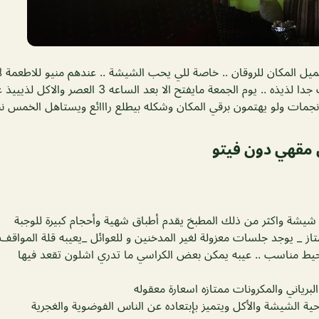
يل المكان للروقان .. خاصة للي يحب الشيشة .. عندهم منيو للاطعمة ل
العصيرات والمشروبات جدا لذيذه .. يوم الجمعة مايفتح الا ب
مقهي دون فيتو
شيشة واكثر من ذلك المطبخ يقدم أطباق شهية وأحجام كبيرة للوجبة
ز _ يوجد جلسات معزولة لغير المدخنين و للعوائل _يعيبه قلة المواقف
يط مناسب .. عيبه يمكن بعض الكراسي ما تدري اشلون تقعد فيها
لبرياني والمكرونات ممتازه اسعارة معقوله
حية الشيشة والأكل ويتميز بإبتعاده عن الناس الفوضوية والغجرية