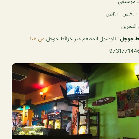
 موسيقى
ص–٢:٠٠ص
 البحرين
ئط جوجل
:
للوصول للمطعم عبر خرائط جوجل
من هنا