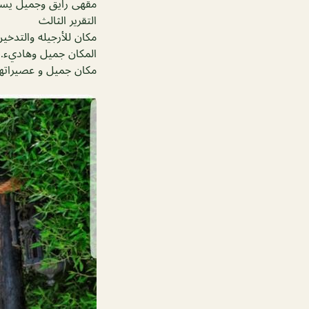
مقهى رايق وجميل يستح
التقرير الثالث
مكان للأرجيله والتدخي
المكان جميل وهاديء… 
مكان جميل و عصيراتهم رووووعه و النت 5g سريع جداً بس 