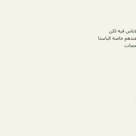
اباس فيه لكن
عد الساعه 3 العصر والاكل لذيييذ عندهم خاصه الباستا