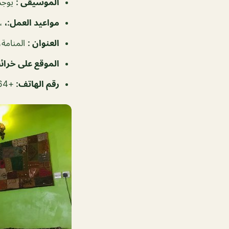
الموسيقى
:
يوجد
مواعيد العمل
:،
، ٨:٠٠
العنوان
:
المنامة،
الموقع على خرا
رقم الهاتف
:
+97317714464