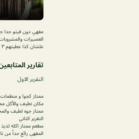
مقهي دون فيتو جدا جم
علشان كذا عطيتهم ٣ نجمات ولو يهتمون برقي المكان وشكله بيطلع رااائع ويستاهل الخمس نجمات
تقارير المتابعين
التقرير الاول
ممتاز كجوا و منظمات 
مكان نظيف والأكل ممتا
ممتاز جوه لطيف والمح
التقرير الثاني
مطعم ممتاز اكله لذيذ ا
المقهى رائع جداً من نا