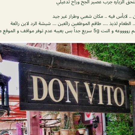
ق الزياره جرب عصير الجح وراح تدعيلي
ن .. لابأس فيه .. مكان شعبي وطراز غير جيد
الطعام لذيذ …. طاقم الموظفين رائعين … شيشة الرد لاين رائعة
يعيبه عدم توفر مواقف و الموقع معجوء و زحمه