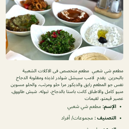
مطعم شي شعبي مطعم متخصص فى الاكلات الشعبية
بالبحرين يقدم لامب سبيشل شولدر لذيذه ومقلوبة الدجاج
نفس جو المطعم رايق والديكور مرا حلو ومرتب، والحلو مسوين
منيو كامل والاطباق كانت باستا بالدجاج، تبوله، شيش طاووق،
عصير ڤيمتو، لقيمات
الإسم
:
مطعم شي شعبي
التصنيف
:
مجموعات/ أفراد