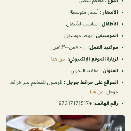
النوع
:
مطعم شعبي
الأسعار
:
أسعار متوسطة
الأطفال
:
مناسب للأطفال
الموسيقى
:
يوجد موسيقى
مواعيد العمل
:
، ٨:٠٠ص–١:٣٠ص
لزيارة الموقع
الالكتروني:
من هنا
العنوان
: مقابة، البحرين
الموقع على خرائط جوجل
:
للوصول للمطعم عبر خرائط
جوجل
من هنا
رقم الهاتف:
+97317171517