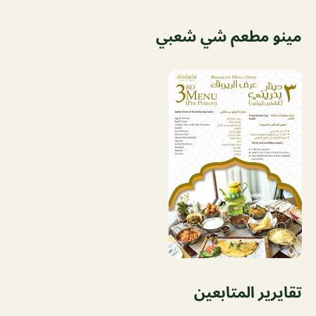
مينو مطعم شي شعبي
تقايرير المتابعين