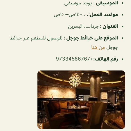
الموسيقى
:
يوجد موسيقى
مواعيد العمل
:،
، ١١:٠٠ص–١:٠٠ص
العنوان
:
جرداب، البحرين
الموقع على خرائط جوجل
:
للوصول للمطعم عبر خرائط
جوجل
من هنا
رقم الهاتف
:
+97334566767