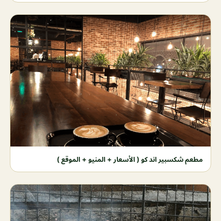
مطعم شكسبير اند كو ( الأسعار + المنيو + الموقع )